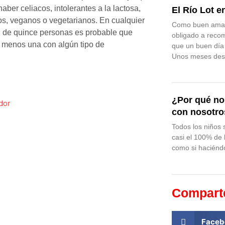
aber celiacos, intolerantes a la lactosa,
El Río Lot e
os, veganos o vegetarianos. En cualquier
Como buen amant
 de quince personas es probable que
obligado a reco
 menos una con algún tipo de
que un buen día
Unos meses de
¿Por qué no 
con nosotros
Todos los niños 
casi el 100% de 
como si haciéndo
Compart
Faceb