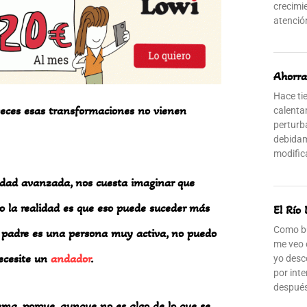
crecimi
atención
Ahorra
Hace ti
eces esas transformaciones no vienen
calenta
perturb
debidam
modific
edad avanzada, nos cuesta imaginar que
o la realidad es que eso puede suceder más
El Río 
Como bu
 padre es una persona muy activa, no puedo
me veo 
necesite un
andador
.
yo desc
por int
despué
ema, porque, aunque no es algo de lo que se