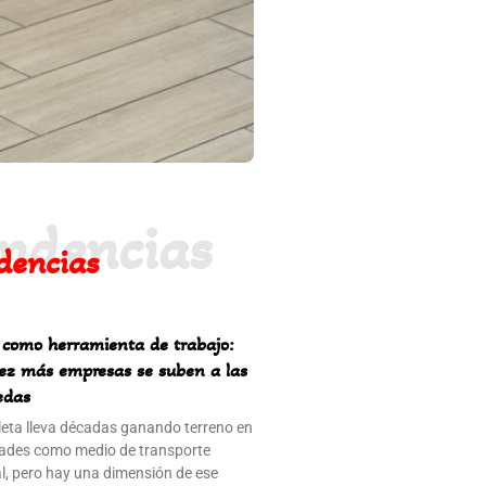
endencias
dencias
i como herramienta de trabajo:
ez más empresas se suben a las
edas
cleta lleva décadas ganando terreno en
dades como medio de transporte
l, pero hay una dimensión de ese