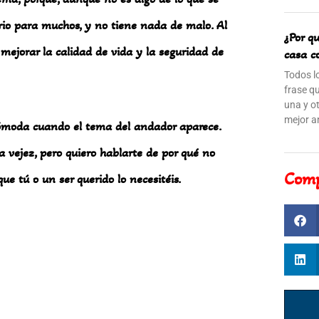
rio para muchos, y no tiene nada de malo. Al
¿Por q
ejorar la calidad de vida y la seguridad de
casa c
Todos l
frase qu
una y o
mejor an
cómoda cuando el tema del andador aparece.
la vejez, pero quiero hablarte de por qué no
Com
ue tú o un ser querido lo necesitéis.