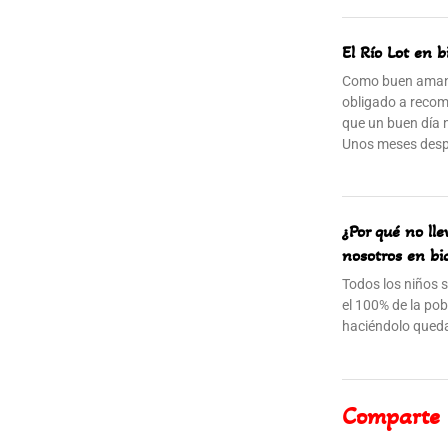
El Río Lot en b
Como buen amant
obligado a recom
que un buen día 
Unos meses des
¿Por qué no ll
nosotros en bic
Todos los niños 
el 100% de la pob
haciéndolo queda
Comparte