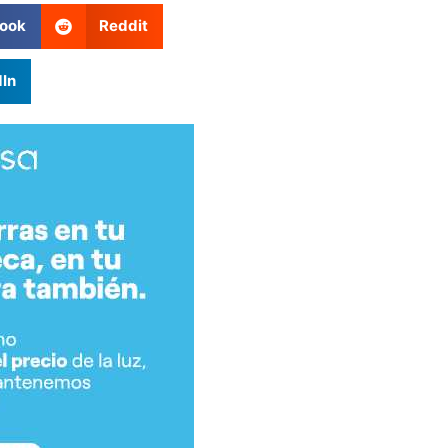
ook
Reddit
dIn