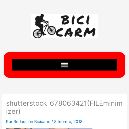
Ir
al
contenido
shutterstock_678063421(FILEminim
izer)
Por
Redacción Bicicarm
/
8 febrero, 2018