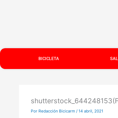
Ir
al
contenido
BICICLETA
SAL
shutterstock_644248153(F
Por
Redacción Bicicarm
/
14 abril, 2021