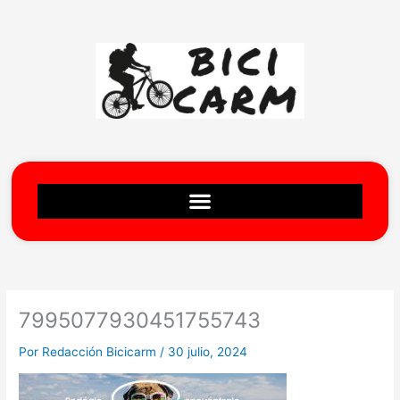
Ir
al
contenido
7995077930451755743
Por
Redacción Bicicarm
/
30 julio, 2024