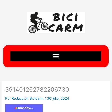
Ir
al
contenido
391401262782206730
Por
Redacción Bicicarm
/
30 julio, 2024