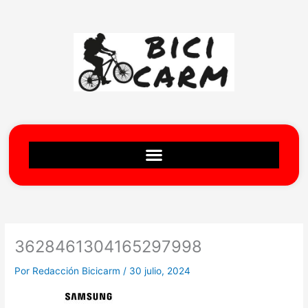
Ir
al
contenido
3628461304165297998
Por
Redacción Bicicarm
/
30 julio, 2024