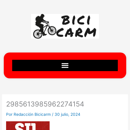
Ir
al
contenido
2985613985962274154
Por
Redacción Bicicarm
/
30 julio, 2024