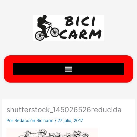
Ir
al
contenido
shutterstock_145026526reducida
Por
Redacción Bicicarm
/
27 julio, 2017