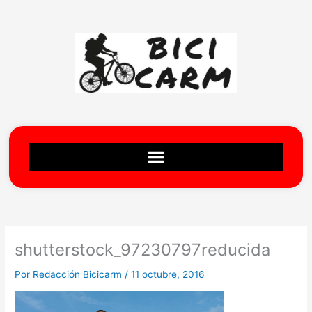
Ir
al
contenido
shutterstock_97230797reducida
Por
Redacción Bicicarm
/
11 octubre, 2016