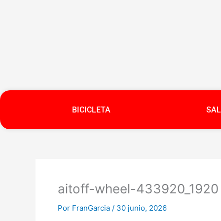
Ir
al
contenido
BICICLETA
SAL
aitoff-wheel-433920_1920 
Por
FranGarcia
/
30 junio, 2026