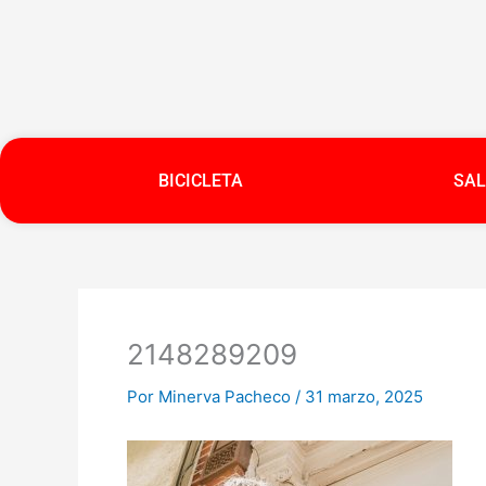
Ir
al
contenido
BICICLETA
SAL
2148289209
Por
Minerva Pacheco
/
31 marzo, 2025